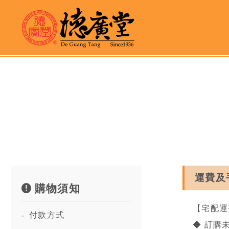
運費及
購物須知
【宅配運
-
付款方式
◆ 訂購未