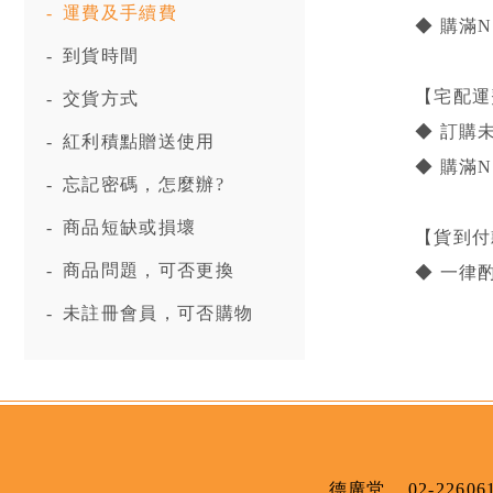
-
運費及手續費
◆ 購滿
-
到貨時間
【宅配運
-
交貨方式
◆ 訂購未
-
紅利積點贈送使用
◆ 購滿
-
忘記密碼，怎麼辦?
-
商品短缺或損壞
【貨到付
-
商品問題，可否更換
◆ 一律
-
未註冊會員，可否購物
德廣堂
02-22606